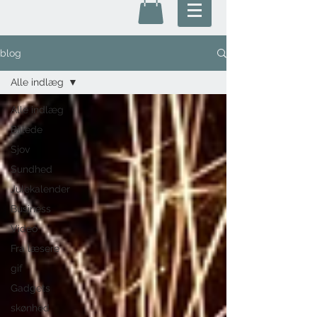
blog
Alle indlæg
Alle indlæg
Billede
Sjov
Sundhed
Julekalender
Business
Video
Fra læsere
gif
Gadgets
skønhed