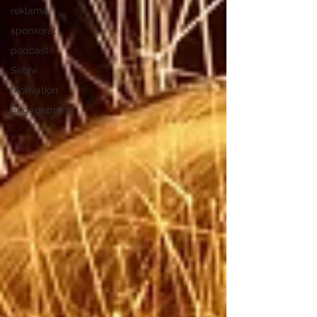
reklame
sponsorat
podcast
Satire
Motivation
Engagement