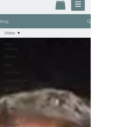
blog
Video
Alle
indlæg
Billede
Sjov
Sundhed
Julekalender
Business
Video
Fra
læsere
gif
Gadgets