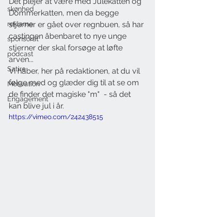
Det plejer at være med Julekatten og 
skønhed
Dommerkatten, men da begge 
reklame
stjerner er gået over regnbuen, så har 
castingen åbenbaret to nye unge 
sponsorat
stjerner der skal forsøge at løfte 
podcast
arven...
Satire
Vi håber, her på redaktionen, at du vil 
følge med og glæder dig til at se om 
Motivation
de finder det magiske "m"  - så det 
Engagement
kan blive jul i år. 
https://vimeo.com/242438515