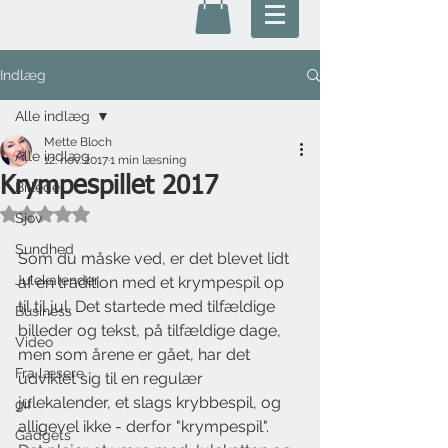
Indlæg
Alle indlæg
Mette Bloch
Alle indlæg
12. nov. 2017
1 min læsning
Krympespillet 2017
Billede
Bedømt til NaN ud af 5 stjerner.
Sjov
Sundhed
Som du måske ved, er det blevet lidt 
Julekalender
af en tradition med et krympespil op 
til til jul. Det startede med tilfældige 
Business
billeder og tekst, på tilfældige dage, 
Video
men som årene er gået, har det 
Fra læsere
udviklet sig til en regulær 
julekalender, et slags krybbespil, og 
gif
alligevel ikke - derfor "krympespil".
Gadgets