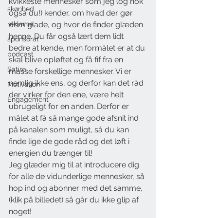
kvikkeste mennesker som jeg (og nok 
skønhed
også du!) kender, om hvad der gør 
reklame
dem glade, og hvor de finder glæden 
henne. Du får også lært dem lidt 
sponsorat
bedre at kende, men formålet er at du 
podcast
skal blive opløftet og få fif fra en 
Satire
masse forskellige mennesker. Vi er 
nemlig ikke ens, og derfor kan det råd 
Motivation
der virker for den ene, være helt 
Engagement
ubrugeligt for en anden. Derfor er 
målet at få så mange gode afsnit ind 
på kanalen som muligt, så du kan 
finde lige de gode råd og det løft i 
energien du trænger til!
Jeg glæder mig til at introducere dig 
for alle de vidunderlige mennesker, så 
hop ind og abonner med det samme, 
(klik på billedet) så går du ikke glip af 
noget!