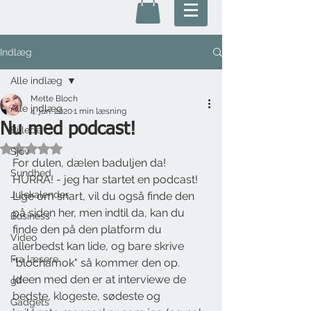
Indlæg
Alle indlæg
Mette Bloch
Alle indlæg
4. jun. 2020
1 min læsning
Nu med podcast!
Billede
Bedømt til NaN ud af 5 stjerner.
Sjov
For dulen, dælen baduljen da! 
Sundhed
HURRA! - jeg har startet en podcast!
Julekalender
Lige om snart, vil du også finde den 
på siden her, men indtil da, kan du 
Business
finde den på den platform du 
Video
allerbedst kan lide, og bare skrive 
Fra læsere
"blochamok" så kommer den op.
Ideen med den er at interviewe de 
gif
bedste, klogeste, sødeste og 
Gadgets