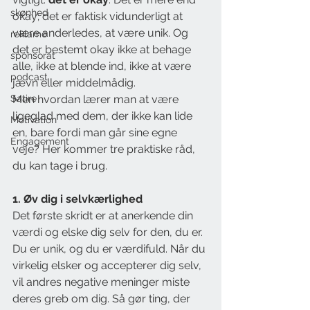
skønhed
okay; det er faktisk vidunderligt at 
være anderledes, at være unik. Og 
reklame
det er bestemt okay ikke at behage 
sponsorat
alle, ikke at blende ind, ikke at være 
podcast
jævn eller middelmådig.
Satire
Men hvordan lærer man at være 
ligeglad med dem, der ikke kan lide 
Motivation
en, bare fordi man går sine egne 
Engagement
veje? Her kommer tre praktiske råd, 
du kan tage i brug.
1. Øv dig i selvkærlighed
Det første skridt er at anerkende din 
værdi og elske dig selv for den, du er. 
Du er unik, og du er værdifuld. Når du 
virkelig elsker og accepterer dig selv, 
vil andres negative meninger miste 
deres greb om dig. Så gør ting, der 