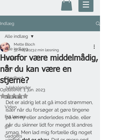
Indlæg
Alle indlæg
Mette Bloch
Alle indlæg
31. maj 2023
2 min læsning
Hvorfor være middelmådig,
Billede
når du kan være en
Sjov
Sundhed
stjerne?
Julekalender
Opdateret:
1. jun. 2023
Bedømt til NaN ud af 5 stjerner.
Business
Det er aldrig let at gå imod strømmen, 
Video
især når du forsøger at gøre tingene 
Fra læsere
på en ny eller anderledes måde, eller 
når du skinner lidt for meget til andres 
gif
smag. Men lad mig fortælle dig noget 
Gadgets
vigtigt: 
det er okay
. Det er mere end 