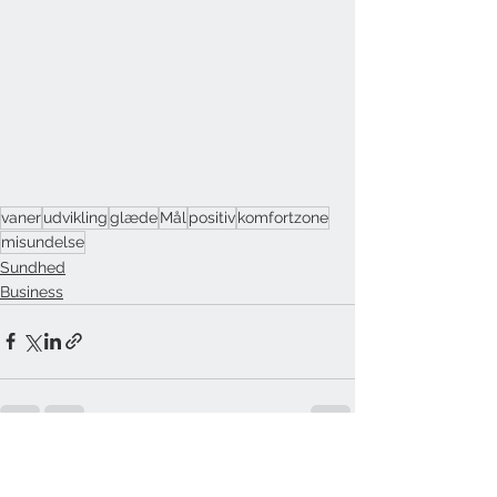
vaner
udvikling
glæde
Mål
positiv
komfortzone
misundelse
Sundhed
Business
Se alle
Seneste blogindlæg