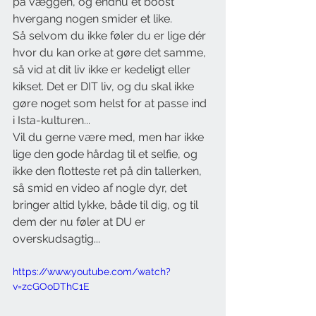
på væggen, og endnu et boost 
hvergang nogen smider et like. 
Så selvom du ikke føler du er lige dér 
hvor du kan orke at gøre det samme, 
så vid at dit liv ikke er kedeligt eller 
kikset. Det er DIT liv, og du skal ikke 
gøre noget som helst for at passe ind 
i Ista-kulturen... 
Vil du gerne være med, men har ikke 
lige den gode hårdag til et selfie, og 
ikke den flotteste ret på din tallerken, 
så smid en video af nogle dyr, det 
bringer altid lykke, både til dig, og til 
dem der nu føler at DU er 
overskudsagtig...
https://www.youtube.com/watch?
v=zcGOoDThC1E