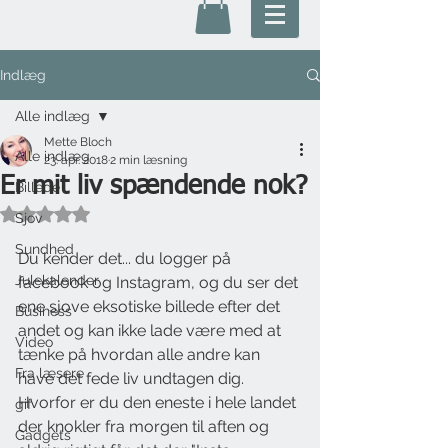
Indlæg
Alle indlæg
Mette Bloch
Alle indlæg
23. apr. 2018
2 min læsning
Er mit liv spændende nok?
Billede
Bedømt til NaN ud af 5 stjerner.
Sjov
Sundhed
Du kender det... du logger på 
Julekalender
facebook og Instagram, og du ser det 
ene sjove eksotiske billede efter det 
Business
andet og kan ikke lade være med at 
Video
tænke på hvordan alle andre kan 
Fra læsere
have det fede liv undtagen dig. 
Hvorfor er du den eneste i hele landet 
gif
der knokler fra morgen til aften og 
Gadgets