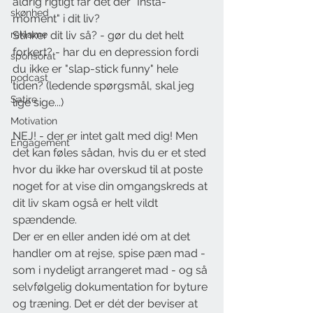
aldrig rigtigt får det der "Insta-
skønhed
moment" i dit liv?
reklame
Stinker dit liv så? - gør du det helt 
forkert? - har du en depression fordi 
sponsorat
du ikke er "slap-stick funny" hele 
podcast
tiden? (ledende spørgsmål, skal jeg 
Satire
lige sige...)
Motivation
NEJ! - der er intet galt med dig! Men 
Engagement
det kan føles sådan, hvis du er et sted 
hvor du ikke har overskud til at poste 
noget for at vise din omgangskreds at 
dit liv skam også er helt vildt 
spændende. 
Der er en eller anden idé om at det 
handler om at rejse, spise pæn mad - 
som i nydeligt arrangeret mad - og så 
selvfølgelig dokumentation for byture 
og træning. Det er dét der beviser at 